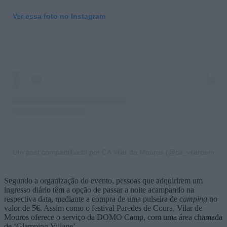
Ver essa foto no Instagram
Um post compartilhado por CA Vilar de Mouros (@ca_vilardemour
Segundo a organização do evento, pessoas que adquirirem um
ingresso diário têm a opção de passar a noite acampando na
respectiva data, mediante a compra de uma pulseira de
camping
no
valor de 5€. Assim como o festival Paredes de Coura, Vilar de
Mouros oferece o serviço da DOMO Camp, com uma área chamada
de ‘Glamping Village’.