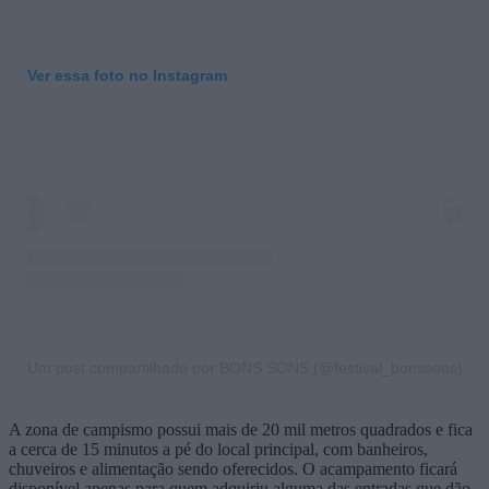
Ver essa foto no Instagram
Um post compartilhado por BONS SONS (@festival_bonssons)
A zona de campismo possui mais de 20 mil metros quadrados e fica
a cerca de 15 minutos a pé do local principal, com banheiros,
chuveiros e alimentação sendo oferecidos. O acampamento ficará
disponível apenas para quem adquiriu alguma das entradas que dão