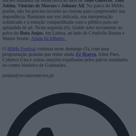
núcleo fundador da bossa nova ao lado de
João Gilberto
,
Tom
Jobim
,
Vinicius de Moraes
e
Johnny Alf
. No palco do MiMo,
porém, não foi preciso recorrer ao cinema para compreender sua
importância. Bastaram sua voz delicada, sua interpretação
sofisticada e a emoção compartilhada com o público para ser
aplaudida de pé. Nesta segunda (6), Alaíde sobe novamente ao
palco do
Bota Anjos
, em Lisboa, ao lado de Cristóvão Bastos e
Mauro Senise.
Ainda há bilhetes.
O
MiMo Festival
continua neste domingo (5), com uma
programação gratuita que reúne ainda
Zé Ibarra
, Aline Paes,
Coletivo Gira
e outras atrações espalhadas pelos palcos instalados
no centro histórico de Guimarães.
jordan@revistaentrerios.pt