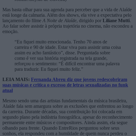
Mas basta olhar para sua agenda para perceber que a vida de Alaíde
está longe da calmaria. Além dos shows, ela vive a expectativa pelo
lançamento do filme
A Noite de Alaíde
, dirigido por
Liliane Mutti
.
Ao falar sobre assistir à própria trajetória no cinema, não escondeu a
emoção.
“Eu fiquei muito emocionada. Tenho 70 anos de
carreira e 90 de idade. Estar viva para assistir uma coisa
assim eu acho fantástico”, disse. Perguntada sobre
como é ver sua história registrada na tela grande,
reforçou o sentimento: “É difícil encontrar uma palavra
para traduzir. Eu fiquei muito feliz.”
LEIA MAIS:
Fernanda Abreu diz que jovens redescobriram
suas músicas e critica o excesso de letras sexualizadas no funk
atual
Mesmo sendo uma das artistas fundamentais da música brasileira,
Alaíde fala sem amargura sobre as exclusões que enfrentou ao longo
da carreira. Durante décadas, sua contribuição foi colocada em
segundo plano pela indústria fonográfica, apesar do reconhecimento
permanente entre músicos e compositores. Ainda assim, ela segue
olhando para frente. Quando EntreRios perguntou sobre seus
sonhos, ela respondeu com a humildade de quem nunca perdeu o