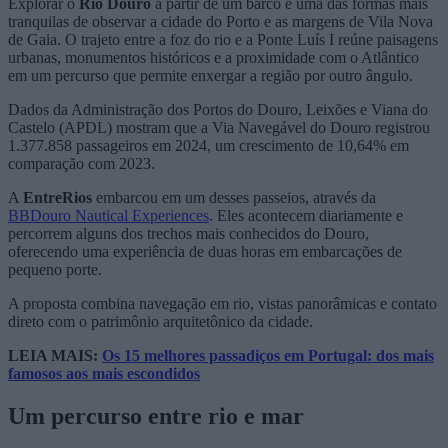
Explorar o
Rio Douro
a partir de um barco é uma das formas mais
tranquilas de observar a cidade do Porto e as margens de Vila Nova
de Gaia. O trajeto entre a foz do rio e a Ponte Luís I reúne paisagens
urbanas, monumentos históricos e a proximidade com o Atlântico
em um percurso que permite enxergar a região por outro ângulo.
Dados da Administração dos Portos do Douro, Leixões e Viana do
Castelo (APDL) mostram que a Via Navegável do Douro registrou
1.377.858 passageiros em 2024, um crescimento de 10,64% em
comparação com 2023.
A
EntreRios
embarcou em um desses passeios, através da
BBDouro Nautical Experiences
. Eles acontecem diariamente e
percorrem alguns dos trechos mais conhecidos do Douro,
oferecendo uma experiência de duas horas em embarcações de
pequeno porte.
A proposta combina navegação em rio, vistas panorâmicas e contato
direto com o patrimônio arquitetônico da cidade.
LEIA MAIS:
Os 15 melhores passadiços em Portugal: dos mais
famosos aos mais escondidos
Um percurso entre rio e mar