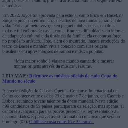
aqui”, destaca a cantora, primeira artista da família a seguir carreira
na música.
Em 2022, Joyce foi aprovada para estudar canto lírico em Basel, na
Suíça, e precisou enfrentar os desafios de uma mudança radical de
vida. “Foi a primeira vez que eu peguei minhas coisas em duas
malas e fui embora de casa”, conta. Entre as dificuldades do idioma,
da adaptação cultural e da distância da família, ela encontrou força
no propósito artístico. Hoje, além do mestrado, integra produções do
teatro de Basel e mantém viva a conexão com suas origens
brasileiras em apresentações de samba e música popular.
“Meu maior sonho é viajar o mundo cantando e mostrar
minhas origens através da música”, resume.
LEIA MAIS:
Relembre as músicas oficiais de cada Copa do
Mundo no século
A terceira edição do Cascais Ópera – Concurso Internacional de
Canto acontece entre os dias 29 de maio e 7 de junho, em Cascais e
Lisboa, reunindo jovens talentos da ópera mundial. Nesta edição,
499 candidatos de 59 países participaram da seleção, mas apenas 41
cantores avançaram para as provas presenciais, representando 25
nacionalidades. É possível assistir a final do concurso que será no
domingo (07).
O bilhete custa entre 16 e 32 euros.