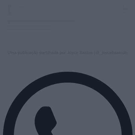
Uma publicação partilhada por Joyce Bastos (@_joycebastosbr)