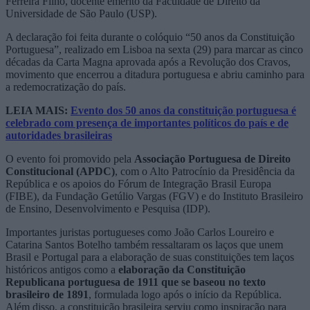
Ferreira Filho, docente emérito da Faculdade de Direito da
Universidade de São Paulo (USP).
A declaração foi feita durante o colóquio “50 anos da Constituição
Portuguesa”, realizado em Lisboa na sexta (29) para marcar as cinco
décadas da Carta Magna aprovada após a
Revolução dos Cravos
,
movimento que encerrou a ditadura portuguesa e abriu caminho para
a redemocratização do país.
LEIA MAIS:
Evento dos 50 anos da constituição portuguesa é
celebrado com presença de importantes políticos do país e de
autoridades brasileiras
O evento foi promovido pela
Associação Portuguesa de Direito
Constitucional (APDC)
, com o Alto Patrocínio da Presidência da
República e os apoios do Fórum de Integração Brasil Europa
(FIBE), da Fundação Getúlio Vargas (FGV) e do Instituto Brasileiro
de Ensino, Desenvolvimento e Pesquisa (IDP).
Importantes juristas portugueses como João Carlos Loureiro e
Catarina Santos Botelho também ressaltaram os laços que unem
Brasil e Portugal para a elaboração de suas constituições tem laços
históricos antigos como a
elaboração da Constituição
Republicana portuguesa de 1911 que se baseou no texto
brasileiro de 1891
, formulada logo após o início da República.
Além disso, a constituição brasileira serviu como inspiração para