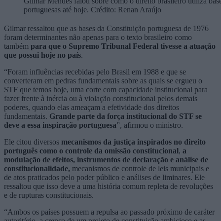
Gilmar Mendes falou sobre como o direito brasileiro utiliza bas
portuguesas até hoje. Crédito: Renan Araújo
Gilmar ressaltou que as bases da Constituição portuguesa de 1976
foram determinantes não apenas para o texto brasileiro como
também
para que o Supremo Tribunal Federal tivesse a atuação
que possui hoje no país
.
“Foram influências recebidas pelo Brasil em 1988 e que se
converteram em pedras fundamentais sobre as quais se ergueu o
STF que temos hoje, uma corte com capacidade institucional para
fazer frente à inércia ou à violação constitucional pelos demais
poderes, quando elas ameaçam a efetividade dos direitos
fundamentais.
Grande parte da força institucional do STF se
deve a essa inspiração portuguesa
”, afirmou o ministro.
Ele citou diversos
mecanismos da justiça inspirados no direito
português como o controle da omissão constitucional
,
a
modulação de efeitos, instrumentos de declaração e análise de
constitucionalidade,
mecanismos de controle de leis municipais e
de atos praticados pelo poder público e análises de liminares. Ele
ressaltou que isso deve a uma história comum repleta de revoluções
e de rupturas constitucionais.
“Ambos os países possuem a repulsa ao passado próximo de caráter
autoritário, a crença de um projeto de constituição ambicioso e as