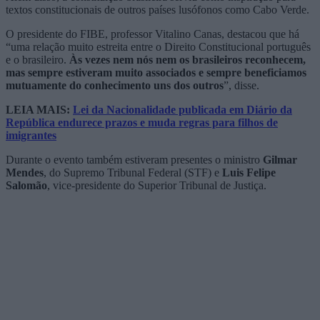
textos constitucionais de outros países lusófonos como Cabo Verde.
O presidente do FIBE, professor Vitalino Canas, destacou que há
“uma relação muito estreita entre o Direito Constitucional português
e o brasileiro.
Às vezes nem nós nem os brasileiros reconhecem,
mas sempre estiveram muito associados e sempre beneficiamos
mutuamente do conhecimento uns dos outros
”, disse.
LEIA MAIS:
Lei da Nacionalidade publicada em Diário da
República endurece prazos e muda regras para filhos de
imigrantes
Durante o evento também estiveram presentes o ministro
Gilmar
Mendes
, do Supremo Tribunal Federal (STF) e
Luis Felipe
Salomão
, vice-presidente do Superior Tribunal de Justiça.