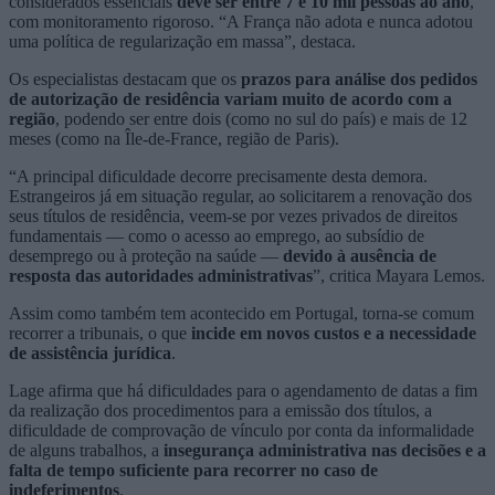
considerados essenciais
deve ser entre 7 e 10 mil pessoas ao ano
,
com monitoramento rigoroso. “A França não adota e nunca adotou
uma política de regularização em massa”, destaca.
Os especialistas destacam que os
prazos para análise dos pedidos
de autorização de residência variam muito de acordo com a
região
, podendo ser entre dois (como no sul do país) e mais de 12
meses (como na Île-de-France, região de Paris).
“A principal dificuldade decorre precisamente desta demora.
Estrangeiros já em situação regular, ao solicitarem a renovação dos
seus títulos de residência, veem-se por vezes privados de direitos
fundamentais — como o acesso ao emprego, ao subsídio de
desemprego ou à proteção na saúde —
devido à ausência de
resposta das autoridades administrativas
”, critica Mayara Lemos.
Assim como também tem acontecido em Portugal, torna-se comum
recorrer a tribunais, o que
incide em novos custos e a necessidade
de assistência jurídica
.
Lage afirma que há dificuldades para o agendamento de datas a fim
da realização dos procedimentos para a emissão dos títulos, a
dificuldade de comprovação de vínculo por conta da informalidade
de alguns trabalhos, a
insegurança administrativa nas decisões e a
falta de tempo suficiente
para recorrer no caso de
indeferimentos
.