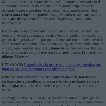
42, que endureceu as regras de imigração e trouxe o mecanismo da
autonomia processual do trabalhador imigrante, cujo processo
dependia quase integralmente da iniciativa do empregador. “
Isso
criava uma relação de poder desequilibrada e, não raramente,
situações de exploração
”, esclarece Tagid Lage, advogado
internacional.
Ele diz que os imigrantes que hoje atuam em um
métier en tension
,
setor com escassez estrutural de mão de obra, podem protocolar um
pedido de regularização – por meio do mecanismo administrativo do
Admission Exceptionnelle au Séjour (AES)), de forma independente
– desde que
residam ininterruptamente há três anos na França
e tenham um trabalho nesse setor por pelo menos 12 meses nos
últimos 24 meses
.
LEIA MAIS:
Espanha inicia processo que poderá regularizar
mais de 500 mil imigrantes que vivem no país
Entre os setores procurados estão
construção civil, hotelaria e
restauração, agricultura, limpeza e serviços urbanos, saúde e
tecnologia
, mas a lista é dinâmica e pode variar de acordo com a
região.
O advogado explica ainda que as projeções para regularização são
menores que as divulgadas e que o processo por meio desses setores