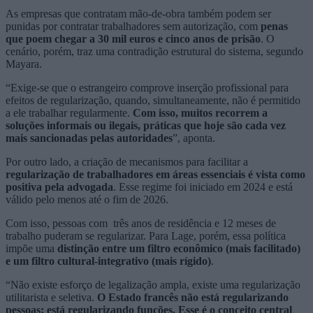
As empresas que contratam mão-de-obra também podem ser
punidas por contratar trabalhadores sem autorização, com
penas
que poem chegar a 30 mil euros e cinco anos de prisão
. O
cenário, porém, traz uma contradição estrutural do sistema, segundo
Mayara.
“Exige-se que o estrangeiro comprove inserção profissional para
efeitos de regularização, quando, simultaneamente, não é permitido
a ele trabalhar regularmente.
Com isso, muitos recorrem a
soluções informais ou ilegais, práticas que hoje são cada vez
mais sancionadas pelas autoridades
”, aponta.
Por outro lado, a criação de mecanismos para facilitar a
regularização de trabalhadores em áreas essenciais é vista como
positiva pela advogada
. Esse regime foi iniciado em 2024 e está
válido pelo menos até o fim de 2026.
Com isso, pessoas com três anos de residência e 12 meses de
trabalho puderam se regularizar. Para Lage, porém, essa política
impõe uma
distinção entre um filtro econômico (mais facilitado)
e um filtro cultural-integrativo (mais rígido)
.
“Não existe esforço de legalização ampla, existe uma regularização
utilitarista e seletiva.
O Estado francês não está regularizando
pessoas; está regularizando funções. Esse é o conceito central