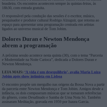
brasileira. Os encontros acontecem sempre às quintas-feiras, às
18h30, com entrada gratuita.
O responsável pela condução das sessões é o escritor, músico,
pesquisador e produtor cultural
Rodrigo Alzuguir
, que retorna ao
espaço para apresentar uma programação centrada em artistas
ligados ao universo musical de Tom Jobim.
Dolores Duran e Newton Mendonça
abrem a programação
A próxima sessão acontece nesta quinta (30), com o tema “Parceria
e Modernidade na Noite Carioca”, dedicada a
Dolores Duran
e
Newton Mendonça
.
LEIA MAIS:
‘A vida é um desequilíbrio’, avalia Maria Luiza
Jobim após show intimista em Lisboa
O encontro propõe um mergulho nas origens da Bossa Nova a partir
da parceria entre Newton Mendonça e Tom Jobim. Amigos desde a
infância, os dois compuseram músicas que se tornaram referências
do gênero, como
Desafinado
e
Samba de Uma Nota Só
. Também
assinaram
Meditação
, gravada em 1959 por
Isaura Garcia
.