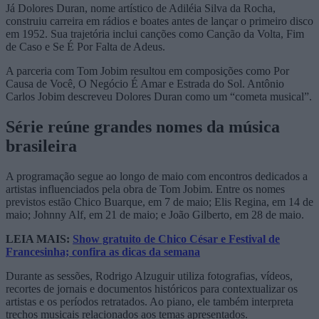
Já Dolores Duran, nome artístico de Adiléia Silva da Rocha,
construiu carreira em rádios e boates antes de lançar o primeiro disco
em 1952. Sua trajetória inclui canções como
Canção da Volta
,
Fim
de Caso
e
Se É Por Falta de Adeus
.
A parceria com Tom Jobim resultou em composições como
Por
Causa de Você
,
O Negócio É Amar
e
Estrada do Sol
. Antônio
Carlos Jobim descreveu Dolores Duran como um “cometa musical”.
Série reúne grandes nomes da música
brasileira
A programação segue ao longo de maio com encontros dedicados a
artistas influenciados pela obra de Tom Jobim. Entre os nomes
previstos estão
Chico Buarque
, em 7 de maio;
Elis Regina
, em 14 de
maio;
Johnny Alf
, em 21 de maio; e
João Gilberto
, em 28 de maio.
LEIA MAIS:
Show gratuito de Chico César e Festival de
Francesinha; confira as dicas da semana
Durante as sessões, Rodrigo Alzuguir utiliza fotografias, vídeos,
recortes de jornais e documentos históricos para contextualizar os
artistas e os períodos retratados. Ao piano, ele também interpreta
trechos musicais relacionados aos temas apresentados.