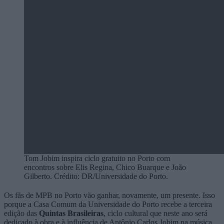
Tom Jobim inspira ciclo gratuito no Porto com
encontros sobre Elis Regina, Chico Buarque e João
Gilberto. Crédito: DR/Universidade do Porto.
Os fãs de MPB no Porto vão ganhar, novamente, um presente. Isso
porque a
Casa Comum da Universidade do Porto
recebe a terceira
edição das
Quintas Brasileiras
, ciclo cultural que neste ano será
dedicado à obra e à influência de
Antônio Carlos Jobim
na música