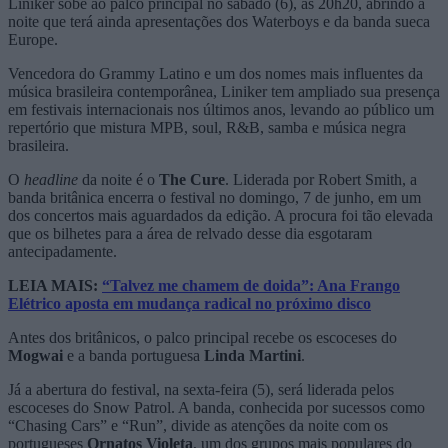
Liniker sobe ao palco principal no sábado (6), às 20h20, abrindo a
noite que terá ainda apresentações dos Waterboys e da banda sueca
Europe.
Vencedora do Grammy Latino e um dos nomes mais influentes da
música brasileira contemporânea, Liniker tem ampliado sua presença
em festivais internacionais nos últimos anos, levando ao público um
repertório que mistura MPB, soul, R&B, samba e música negra
brasileira.
O
headline
da noite é o
The Cure
. Liderada por Robert Smith, a
banda britânica encerra o festival no domingo, 7 de junho, em um
dos concertos mais aguardados da edição. A procura foi tão elevada
que os bilhetes para a área de relvado desse dia esgotaram
antecipadamente.
LEIA MAIS:
“Talvez me chamem de doida”: Ana Frango
Elétrico aposta em mudança radical no próximo disco
Antes dos britânicos, o palco principal recebe os escoceses do
Mogwai
e a banda portuguesa
Linda Martini
.
Já a abertura do festival, na sexta-feira (5), será liderada pelos
escoceses do Snow Patrol. A banda, conhecida por sucessos como
“Chasing Cars” e “Run”, divide as atenções da noite com os
portugueses
Ornatos Violeta
, um dos grupos mais populares do