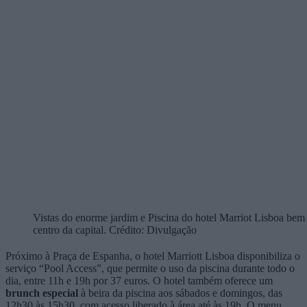
Vistas do enorme jardim e Piscina do hotel Marriot Lisboa bem
centro da capital. Crédito: Divulgação
Próximo à Praça de Espanha, o hotel Marriott Lisboa disponibiliza o
serviço “Pool Access”, que permite o uso da piscina durante todo o
dia, entre 11h e 19h por 37 euros. O hotel também oferece um
brunch especial
à beira da piscina aos sábados e domingos, das
12h30 às 15h30, com acesso liberado à área até às 19h. O menu