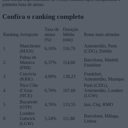
primeira hora de atraso.
Confira o ranking completo
Taxa de
Duração
Ranking
Aeroporto
atraso
Média
Rotas mais afetadas
(%)
(min)
Manchester
Amesterdão, Paris
1
6,16%
116,70
(MAN)
(CDG), Dublin
Palma de
Barcelona, Madrid,
2
Maiorca
6,37%
114,80
Frankfurt
(PMI)
Cracóvia
Frankfurt,
3
4,99%
138,23
(KRK)
Amesterdão, Munique
Nice Côte
Paris (CDG),
4
d’Azur
6,70%
107,69
Amesterdão, Londres
(NCE)
(LGW)
Bucareste
5
4,76%
133,55
Iasi, Cluj, RMO
(OTP)
Londres
Barcelona, Málaga,
6
Gatwick
5,24%
111,88
Lisboa
(LGW)