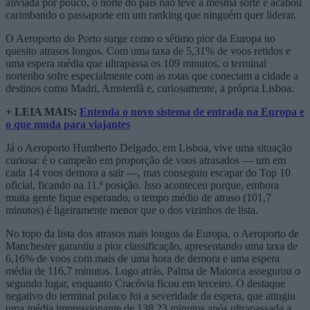
aliviada por pouco, o norte do país não teve a mesma sorte e acabou
carimbando o passaporte em um ranking que ninguém quer liderar.
O Aeroporto do Porto surge como o sétimo pior da Europa no
quesito atrasos longos. Com uma taxa de 5,31% de voos retidos e
uma espera média que ultrapassa os 109 minutos, o terminal
nortenho sofre especialmente com as rotas que conectam a cidade a
destinos como Madri, Amsterdã e, curiosamente, a própria Lisboa.
+ LEIA MAIS:
Entenda o novo sistema de entrada na Europa e
o que muda para viajantes
Já o Aeroporto Humberto Delgado, em Lisboa, vive uma situação
curiosa: é o campeão em proporção de voos atrasados — um em
cada 14 voos demora a sair —, mas conseguiu escapar do Top 10
oficial, ficando na 11.ª posição. Isso aconteceu porque, embora
muita gente fique esperando, o tempo médio de atraso (101,7
minutos) é ligeiramente menor que o dos vizinhos de lista.
No topo da lista dos atrasos mais longos da Europa, o Aeroporto de
Manchester garantiu a pior classificação, apresentando uma taxa de
6,16% de voos com mais de uma hora de demora e uma espera
média de 116,7 minutos. Logo atrás, Palma de Maiorca assegurou o
segundo lugar, enquanto Cracóvia ficou em terceiro. O destaque
negativo do terminal polaco foi a severidade da espera, que atingiu
uma média impressionante de 138,23 minutos após ultrapassada a