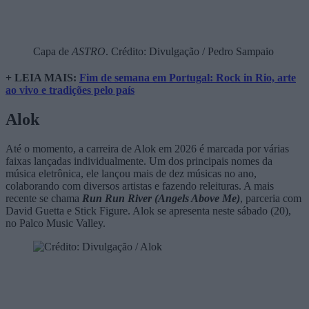
Capa de
ASTRO
. Crédito: Divulgação / Pedro Sampaio
+ LEIA MAIS:
Fim de semana em Portugal: Rock in Rio, arte
ao vivo e tradições pelo país
Alok
Até o momento, a carreira de Alok em 2026 é marcada por várias
faixas lançadas individualmente. Um dos principais nomes da
música eletrônica, ele lançou mais de dez músicas no ano,
colaborando com diversos artistas e fazendo releituras. A mais
recente se chama
Run Run River (Angels Above Me)
, parceria com
David Guetta e Stick Figure. Alok se apresenta neste sábado (20),
no Palco Music Valley.