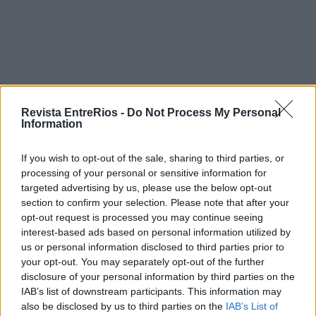
Revista EntreRios -
Do Not Process My Personal
Information
If you wish to opt-out of the sale, sharing to third parties, or
processing of your personal or sensitive information for
targeted advertising by us, please use the below opt-out
section to confirm your selection. Please note that after your
opt-out request is processed you may continue seeing
interest-based ads based on personal information utilized by
us or personal information disclosed to third parties prior to
Capa de
NUME – Epílogo
. Crédito: Divulgação / Filipe Ret
your opt-out. You may separately opt-out of the further
disclosure of your personal information by third parties on the
+ LEIA MAIS:
Dos dribles às rimas: conheça a carreira
alternativa de Rafael Leão no rap
IAB’s list of downstream participants. This information may
also be disclosed by us to third parties on the
IAB’s List of