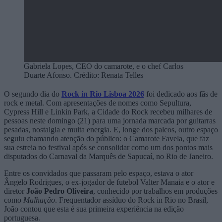
Gabriela Lopes, CEO do camarote, e o chef Carlos
Duarte Afonso. Crédito: Renata Telles
O segundo dia do
Rock in Rio Lisboa 2026
foi dedicado aos fãs de
rock e metal. Com apresentações de nomes como Sepultura,
Cypress Hill e Linkin Park, a Cidade do Rock recebeu milhares de
pessoas neste domingo (21) para uma jornada marcada por guitarras
pesadas, nostalgia e muita energia. E, longe dos palcos, outro espaço
seguiu chamando atenção do público: o Camarote Favela, que faz
sua estreia no festival após se consolidar como um dos pontos mais
disputados do Carnaval da Marquês de Sapucaí, no Rio de Janeiro.
Entre os convidados que passaram pelo espaço, estava o ator
Ângelo Rodrigues, o ex-jogador de futebol Valter Manaia e o ator e
diretor
João Pedro Oliveira
, conhecido por trabalhos em produções
como
Malhação
. Frequentador assíduo do Rock in Rio no Brasil,
João contou que esta é sua primeira experiência na edição
portuguesa.