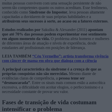
muitas pessoas convivem com uma sensação persistente de não
serem tão competentes quanto os outros acreditam. Esse fenômeno,
conhecido como
Síndrome do Impostor
, leva pessoas altamente
capacitadas a duvidarem de suas próprias habilidades e a
atribuírem seus sucessos à sorte, ao acaso ou a fatores externos
.
Estudos realizados por
Sakulku & Alexander (2011)
apontam
que até 70% das pessoas podem experimentar esse sentimento
em algum momento da vida.
O problema afeta homens e mulheres
de diferentes áreas de atuação e níveis de experiência, desde
estudantes até profissionais em posições de liderança.
LEIA TAMBÉM
“Céu Vermelho”: artista transforma vivência
com câncer de mama em obra que dialoga com a ciência
A principal característica da síndrome é a crença de que as
próprias conquistas não são merecidas.
Mesmo diante de
evidências claras de competência, a
pessoa teme ser
“desmascarada”
. Entre os sinais mais comuns estão a autocrítica
excessiva, a dificuldade em aceitar elogios, o perfeccionismo e a
necessidade constante de provar seu valor.
Fases de transição de vida costumam
intensificar o problema